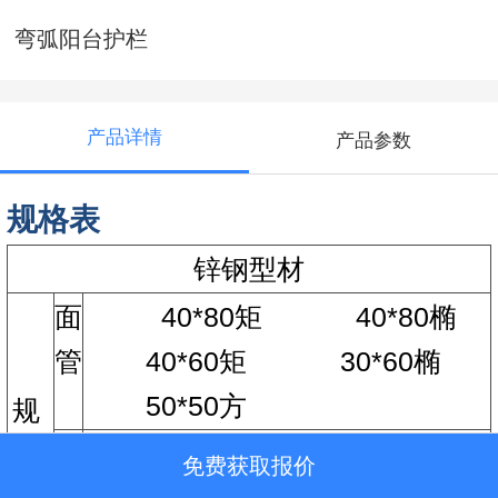
弯弧阳台护栏
产品详情
产品参数
规格表
锌钢型材
面
40*80矩 40*80椭
管
40*60矩 30*60椭
50*50方
规
立
40*40方
免费获取报价